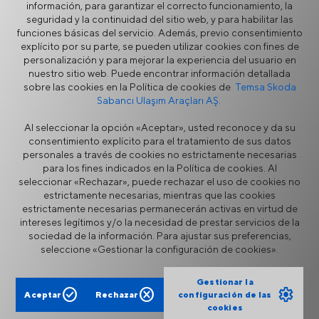
información, para garantizar el correcto funcionamiento, la
seguridad y la continuidad del sitio web, y para habilitar las
funciones básicas del servicio. Además, previo consentimiento
Noticias
explícito por su parte, se pueden utilizar cookies con fines de
Vídeos
personalización y para mejorar la experiencia del usuario en
Galería
nuestro sitio web. Puede encontrar información detallada
sobre las cookies en la Política de cookies de
Temsa Skoda
Testimonios
Sabancı Ulaşım Araçları AŞ.
Fuentes
Al seleccionar la opción «Aceptar», usted reconoce y da su
consentimiento explícito para el tratamiento de sus datos
personales a través de cookies no estrictamente necesarias
para los fines indicados en la Política de cookies. Al
seleccionar «Rechazar», puede rechazar el uso de cookies no
estrictamente necesarias, mientras que las cookies
estrictamente necesarias permanecerán activas en virtud de
intereses legítimos y/o la necesidad de prestar servicios de la
Aviso Legal
Privacidad
sociedad de la información. Para ajustar sus preferencias,
Política de Cookies
Portal de proveedores
seleccione «Gestionar la configuración de cookies».
Línea directa de ética
Formulario de contacto
Gestionar la
check_circle
cancel
settings
Aceptar
Rechazar
configuración de las
cookies