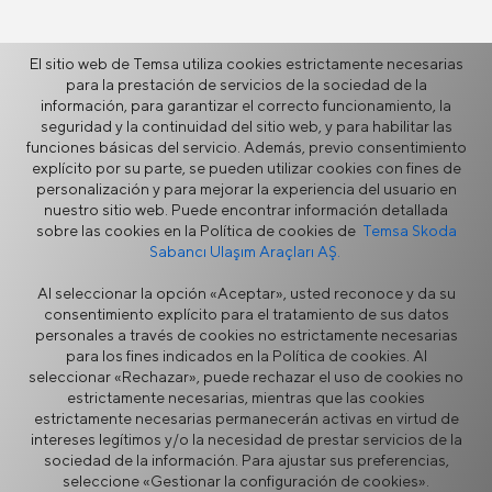
El sitio web de Temsa utiliza cookies estrictamente necesarias
Más
para la prestación de servicios de la sociedad de la
información, para garantizar el correcto funcionamiento, la
seguridad y la continuidad del sitio web, y para habilitar las
funciones básicas del servicio. Además, previo consentimiento
Noticias
explícito por su parte, se pueden utilizar cookies con fines de
Vídeos
personalización y para mejorar la experiencia del usuario en
Galería
nuestro sitio web. Puede encontrar información detallada
Testimonios
sobre las cookies en la Política de cookies de
Temsa Skoda
Sabancı Ulaşım Araçları AŞ.
Fuentes
Al seleccionar la opción «Aceptar», usted reconoce y da su
consentimiento explícito para el tratamiento de sus datos
personales a través de cookies no estrictamente necesarias
para los fines indicados en la Política de cookies. Al
seleccionar «Rechazar», puede rechazar el uso de cookies no
estrictamente necesarias, mientras que las cookies
estrictamente necesarias permanecerán activas en virtud de
intereses legítimos y/o la necesidad de prestar servicios de la
Aviso Legal
Privacidad
sociedad de la información. Para ajustar sus preferencias,
Política de Cookies
Portal de proveedores
seleccione «Gestionar la configuración de cookies».
Línea directa de ética
Formulario de contacto