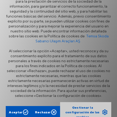
para la prestación de servicios de la sociedad de la
información, para garantizar el correcto funcionamiento, la
seguridad y la continuidad del sitio web, y para habilitar las
network_node
funciones básicas del servicio. Además, previo consentimiento
explícito por su parte, se pueden utilizar cookies con fines de
Compartir
personalización y para mejorar la experiencia del usuario en
nuestro sitio web. Puede encontrar información detallada
sobre las cookies en la Política de cookies de
Temsa Skoda
Sabancı Ulaşım Araçları AŞ.
Al seleccionar la opción «Aceptar», usted reconoce y da su
consentimiento explícito para el tratamiento de sus datos
personales a través de cookies no estrictamente necesarias
Aviso Legal
Privacidad
para los fines indicados en la Política de cookies. Al
Política de Cookies
Portal de proveedores
seleccionar «Rechazar», puede rechazar el uso de cookies no
Línea directa de ética
Formulario de contacto
estrictamente necesarias, mientras que las cookies
estrictamente necesarias permanecerán activas en virtud de
intereses legítimos y/o la necesidad de prestar servicios de la
sociedad de la información. Para ajustar sus preferencias,
seleccione «Gestionar la configuración de cookies».
TEMSA es un proveedor de movilidad centrado en las personas
que ofrece soluciones innovadoras y personalizadas para una
Gestionar la
vida sin interrupciones.
check_circle
cancel
settings
Aceptar
Rechazar
configuración de las
Copyright © 2025
animated_images
rate_review
download
network_node
Diseño
Tecnología
Confort
cookies