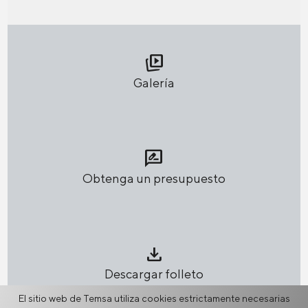
animated_images
Galería
rate_review
Obtenga un presupuesto
download
Descargar folleto
El sitio web de Temsa utiliza cookies estrictamente necesarias