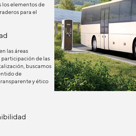
s los elementos de
raderos para el
dad
en las áreas
participación de las
italización, buscamos
entido de
ransparente y ético
ibilidad