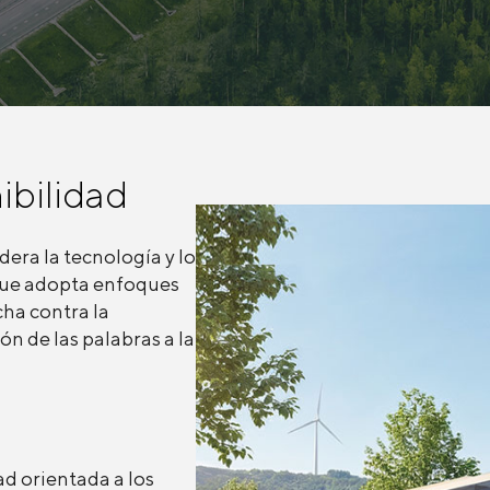
ibilidad
era la tecnología y lo
 que adopta enfoques
cha contra la
ón de las palabras a la
d orientada a los