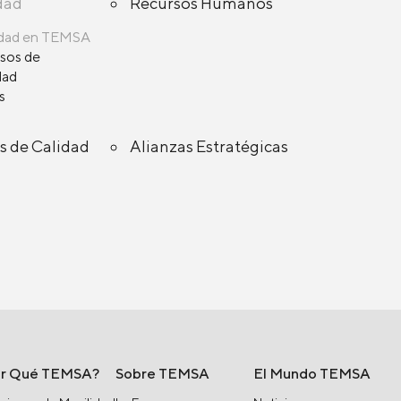
dad
Recursos Humanos
lidad en TEMSA
sos de
dad
s
s de Calidad
Alianzas Estratégicas
or Qué TEMSA?
Sobre TEMSA
El Mundo TEMSA