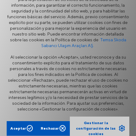
Soporte
información, para garantizar el correcto funcionamiento, la
seguridad y la continuidad del sitio web, y para habilitar las
Servicio
funciones básicas del servicio. Además, previo consentimiento
Points de Service
explícito por su parte, se pueden utilizar cookies con fines de
Garantía
personalización y para mejorar la experiencia del usuario en
Soporte Técnico 24/7
nuestro sitio web. Puede encontrar información detallada
Capacitación TEMSA
sobre las cookies en la Política de cookies de
Temsa Skoda
Servicios Financieros TEMSA
Sabancı Ulaşım Araçları AŞ.
Al seleccionar la opción «Aceptar», usted reconoce y da su
consentimiento explícito para el tratamiento de sus datos
personales a través de cookies no estrictamente necesarias
para los fines indicados en la Política de cookies. Al
seleccionar «Rechazar», puede rechazar el uso de cookies no
estrictamente necesarias, mientras que las cookies
estrictamente necesarias permanecerán activas en virtud de
intereses legítimos y/o la necesidad de prestar servicios de la
Aviso Legal
Privacidad
sociedad de la información. Para ajustar sus preferencias,
Política de Cookies
Portal de proveedores
seleccione «Gestionar la configuración de cookies».
Línea directa de ética
Formulario de contacto
Gestionar la
check_circle
cancel
settings
Aceptar
Rechazar
configuración de las
cookies